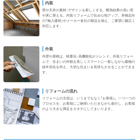
内装
壁や天井の素材･デザインを新しくする。断熱効果の高い窓
や床に替える。内装リフォームで住み心地アップ。本物志向
の｢輸入建材｣やメーカー各社の製品を揃え、ご要望に幅広く
対応します。
外装
外壁や屋根は、軽量化･高機能化がトレンド。外装リフォー
ムで、住まいの外観を美しくスマートに一新しながら建物の
経年劣化を抑え、大切な住まいを長持ちさせることができま
す。
リフォームの流れ
リフォームの主役は、いうまでもなく｢お客様｣。一つ一つの
プロセスを、お客様にご納得いただきながら進行し、お客様
のより大きな満足をカタチにしてまいります。