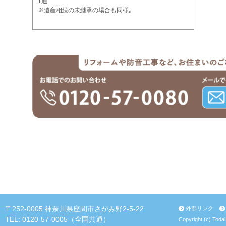
1通
※遺産相続の未継承の場合も同様｡
〒252-0005 神奈川県座間市さがみ野2-5-22
外部リンク
TEL: 0120-57-0005（全国共通）
Copyright (c) Todai