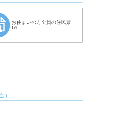
お住まいの方全員の住民票
1通
合）